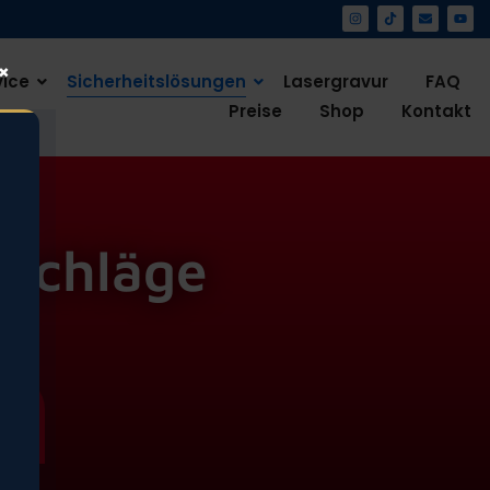
vice
Sicherheitslösungen
Lasergravur
FAQ
Preise
Shop
Kontakt
eschläge
z
!