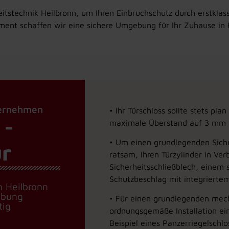
itstechnik Heilbronn, um Ihren Einbruchschutz durch erstklas
ent schaffen wir eine sichere Umgebung für Ihr Zuhause in 
ternehmen
• Ihr Türschloss sollte stets pl
 -
maximale Überstand auf 3 mm be
• Um einen grundlegenden Sicher
ür
ratsam, Ihren Türzylinder in Ver
Sicherheitsschließblech, einem 
Schutzbeschlag mit integriertem
n Heilbronn
ebung
• Für einen grundlegenden mech
tig
ordnungsgemäße Installation ein
Beispiel eines Panzerriegelschlo