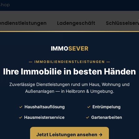
Shop
endienstleistungen
Ladengeschäft
Schlüsselser
IMMO
SEVER
Aus der Region Heilbronn
— IMMOBILIENDIENSTLEISTUNGEN —
Ihre Immobilie in besten Händen
n für Sicherheitsb
Zuverlässige Dienstleistungen rund um Haus, Wohnung und
und Einbruchschut
Außenanlagen — in Heilbronn & Umgebung.
✓
Haushaltsauflösung
✓
Entrümpelung
Fühlen Sie sich wieder sicher
✓
Hausmeisterservice
✓
Gartenarbeiten
Jetzt Leistungen ansehen →