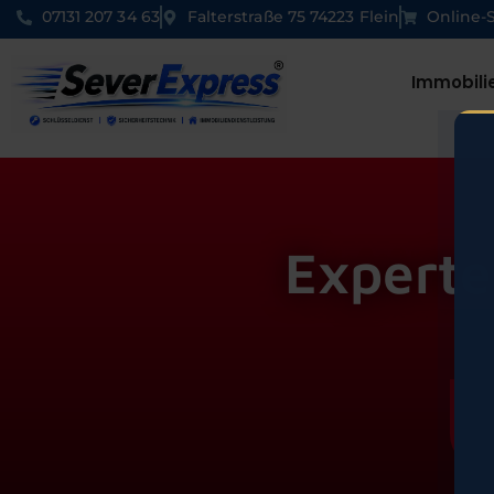
07131 207 34 63
Falterstraße 75 74223 Flein
Online-
Immobili
Experte